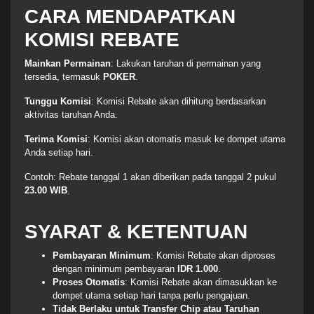
CARA MENDAPATKAN
KOMISI REBATE
Mainkan Permainan
: Lakukan taruhan di permainan yang
tersedia, termasuk
POKER
.
Tunggu Komisi
: Komisi Rebate akan dihitung berdasarkan
aktivitas taruhan Anda.
Terima Komisi
: Komisi akan otomatis masuk ke dompet utama
Anda setiap hari.
Contoh: Rebate tanggal 1 akan diberikan pada tanggal 2 pukul
23.00 WIB
.
SYARAT & KETENTUAN
Pembayaran Minimum
: Komisi Rebate akan diproses
dengan minimum pembayaran
IDR 1.000
.
Proses Otomatis
: Komisi Rebate akan dimasukkan ke
dompet utama setiap hari tanpa perlu pengajuan.
Tidak Berlaku untuk Transfer Chip atau Taruhan