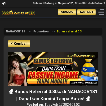
Selamat Datang di Nagacor181, Situs Slot Judi Online Te
Masuk
Daftar
NAGACOR181
Promotion
Bonus referral 0 3
Kembali
💰 Bonus Referral 0.30% di NAGACOR181
| Dapatkan Komisi Tanpa Batas! 💰
Posted on:
Tue , Feb 27 2024 01:02