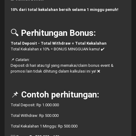
10% dari total kekalahan bersih selama 1 minggu penuh!
🔍
Perhitungan Bonus:
Total Deposit - Total Withdraw = Total Kekalahan
Total Kekalahan x 10% = BONUS MINGGUAN kamu! ✔️
📌
Catatan:
Deposit di hari atau tgl yang memakai/claim bonus event &
promosi lain tidak dihitung dalam kalkulasi ini ya! ❌
📌
Contoh perhitungan:
Total Deposit: Rp 1.000.000
Total Withdraw: Rp 500.000
Total Kekalahan 1 Minggu: Rp 500.000