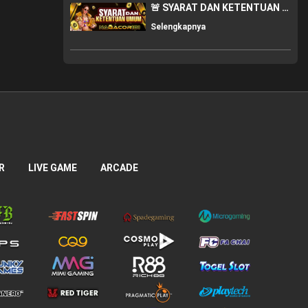
🚨 SYARAT DAN KETENTUAN UMUM NAGACOR181 🚨
Selengkapnya
R
LIVE GAME
ARCADE