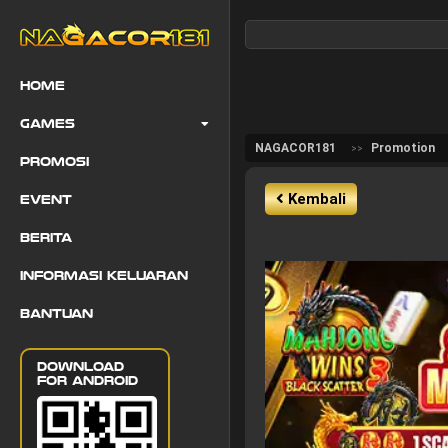
Home
Games
NAGACOR181
Promotion
Promosi
Kembali
Event
Berita
Informasi Keluaran
Bantuan
Download
For Android