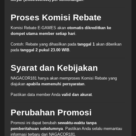
Proses Komisi Rebate
Komisi Rebate E-GAMES akan
otomatis dikreditkan ke
dompet utama member setiap hari
.
Contoh: Rebate yang dihasilkan pada
tanggal 1
akan diberikan
pada
tanggal 2 pukul 23.00 WIB
.
Syarat dan Kebijakan
NAGACOR181 hanya akan memproses Komisi Rebate yang
diajukan
apabila memenuhi persyaratan
.
Pastikan data member Anda
valid dan akurat
.
Perubahan Promosi
Promosi ini dapat berubah
sewaktu-waktu tanpa
pemberitahuan sebelumnya
. Pastikan Anda selalu memantau
informasi terbaru dari NAGACOR181.