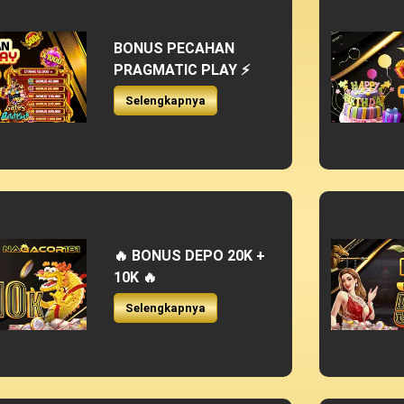
BONUS PECAHAN
PRAGMATIC PLAY ⚡
Selengkapnya
🔥 BONUS DEPO 20K +
10K 🔥
Selengkapnya