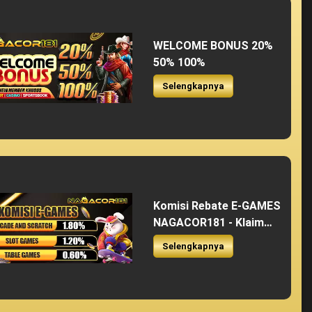
WELCOME BONUS 20%
50% 100%
Selengkapnya
Komisi Rebate E-GAMES
NAGACOR181 - Klaim
Harian & Menang Hingga
Selengkapnya
1 Milyar!