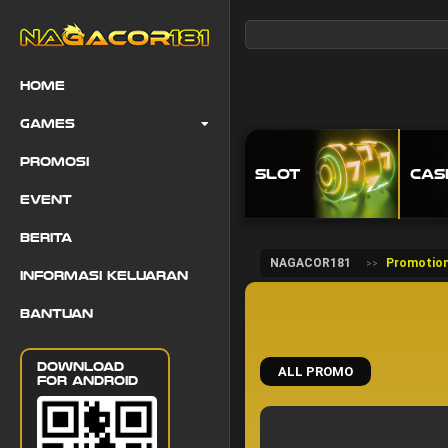
Home
Games
Promosi
Slot
Cas
Event
Berita
NAGACOR181
Promotio
Informasi Keluaran
Bantuan
Download
ALL PROMO
For Android