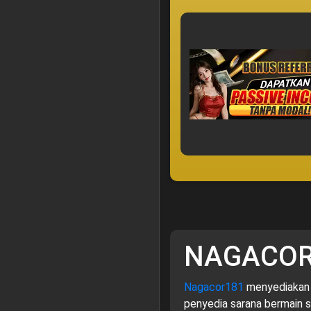
NAGACOR1
Nagacor181
menyediakan 
penyedia sarana bermain s