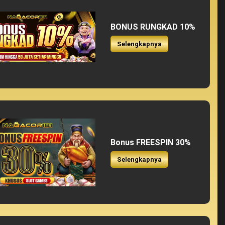
BONUS RUNGKAD 10%
Selengkapnya
Bonus FREESPIN 30%
Selengkapnya