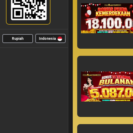
Rupiah
Indonesia