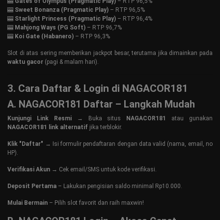
🎰
Gates of Olympus (Pragmatic Play)
– RTP 96,5%
🎰
Sweet Bonanza (Pragmatic Play)
– RTP 96,5%
🎰
Starlight Princess (Pragmatic Play)
– RTP 96,4%
🎰
Mahjong Ways (PG Soft)
– RTP 96,7%
🎰
Koi Gate (Habanero)
– RTP 96,3%
Slot di atas sering memberikan jackpot besar, terutama jika dimainkan pada
waktu gacor
(pagi & malam hari).
3. Cara Daftar & Login di NAGACOR181
A. NAGACOR181 Daftar – Langkah Mudah
Kunjungi Link Resmi
→ Buka situs
NAGACOR181
atau gunakan
NAGACOR181 link alternatif
jika terblokir.
Klik "Daftar"
→ Isi formulir pendaftaran dengan data valid (nama, email, no
HP).
Verifikasi Akun
→ Cek email/SMS untuk kode verifikasi.
Deposit Pertama
– Lakukan pengisian saldo minimal Rp10.000.
Mulai Bermain
– Pilih slot favorit dan raih maxwin!