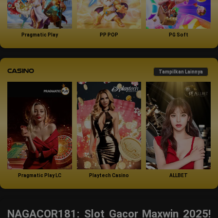
Pragmatic Play
PP POP
PG Soft
Casino
Tampilkan Lainnya
Pragmatic Play LC
Playtech Casino
ALLBET
NAGACOR181: Slot Gacor Maxwin 2025!